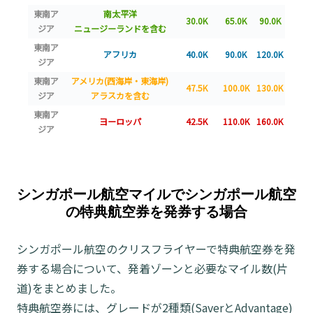
東南ア
南太平洋
30.0K
65.0K
90.0K
ジア
ニュージーランドを含む
東南ア
アフリカ
40.0K
90.0K
120.0K
ジア
東南ア
アメリカ(西海岸・東海岸)
47.5K
100.0K
130.0K
ジア
アラスカを含む
東南ア
ヨーロッパ
42.5K
110.0K
160.0K
ジア
シンガポール航空マイルでシンガポール航空
の特典航空券を発券する場合
シンガポール航空のクリスフライヤーで特典航空券を発
券する場合について、発着ゾーンと必要なマイル数(片
道)をまとめました。
特典航空券には、グレードが2種類(SaverとAdvantage)