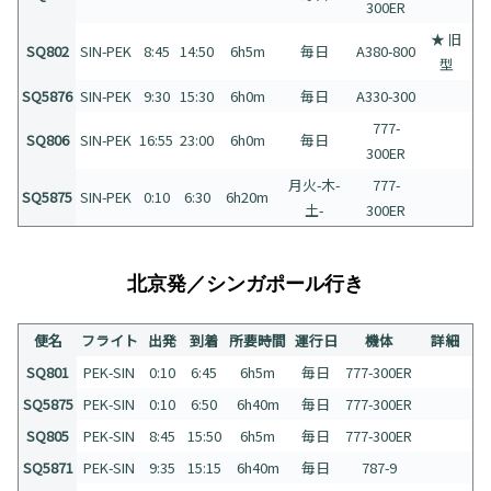
300ER
★ 旧
SQ802
SIN-PEK
8:45
14:50
6h5m
毎日
A380-800
型
SQ5876
SIN-PEK
9:30
15:30
6h0m
毎日
A330-300
777-
SQ806
SIN-PEK
16:55
23:00
6h0m
毎日
300ER
月火-木-
777-
SQ5875
SIN-PEK
0:10
6:30
6h20m
土-
300ER
北京発／シンガポール行き
便名
フライト
出発
到着
所要時間
運行日
機体
詳細
SQ801
PEK-SIN
0:10
6:45
6h5m
毎日
777-300ER
SQ5875
PEK-SIN
0:10
6:50
6h40m
毎日
777-300ER
SQ805
PEK-SIN
8:45
15:50
6h5m
毎日
777-300ER
SQ5871
PEK-SIN
9:35
15:15
6h40m
毎日
787-9