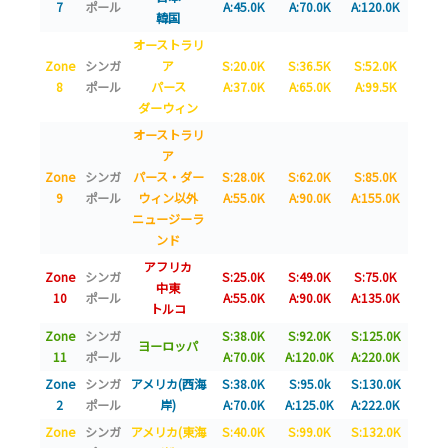
7
ポール
A:45.0K
A:70.0K
A:120.0K
韓国
オーストラリ
Zone
シンガ
ア
S:20.0K
S:36.5K
S:52.0K
8
ポール
パース
A:37.0K
A:65.0K
A:99.5K
ダーウィン
オーストラリ
ア
Zone
シンガ
パース・ダー
S:28.0K
S:62.0K
S:85.0K
9
ポール
ウィン以外
A:55.0K
A:90.0K
A:155.0K
ニュージーラ
ンド
アフリカ
Zone
シンガ
S:25.0K
S:49.0K
S:75.0K
中東
10
ポール
A:55.0K
A:90.0K
A:135.0K
トルコ
Zone
シンガ
S:38.0K
S:92.0K
S:125.0K
ヨーロッパ
11
ポール
A:70.0K
A:120.0K
A:220.0K
Zone
シンガ
アメリカ(西海
S:38.0K
S:95.0k
S:130.0K
2
ポール
岸)
A:70.0K
A:125.0K
A:222.0K
Zone
シンガ
アメリカ(東海
S:40.0K
S:99.0K
S:132.0K