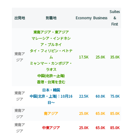
Suites
出発地
到着地
Economy
Business
&
First
東南アジア・東アジア
マレーシア・インドネシ
ア・ブルネイ
タイ・フィリピン・ベトナ
東南ア
ム
17.5K
25.0K
35.0K
ジア
ミャンマー・カンボジア・
ラオス
中国(北京・上海)
香港・台湾を含む
日本・韓国
東南ア
中国(北京・上海)：10月16
22.5K
60.0K
75.0K
ジア
日～
東南ア
南アジア
25.0K
65.0K
85.0K
ジア
東南ア
中東アジア
25.0K
65.0K
85.0K
ジア