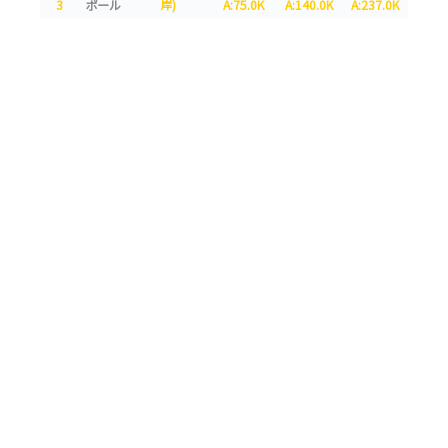
3
ポール
岸)
A:75.0K
A:140.0K
A:237.0K