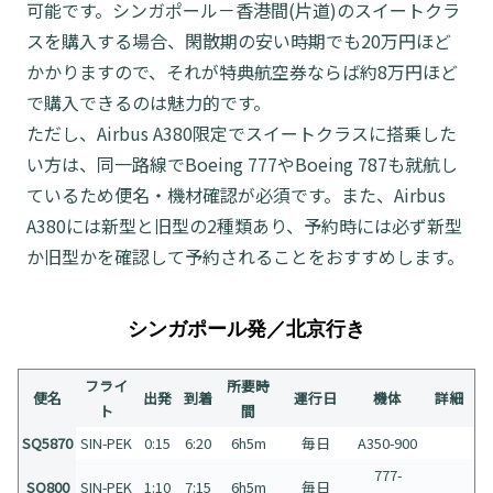
可能です。シンガポール－香港間(片道)のスイートクラ
スを購入する場合、閑散期の安い時期でも20万円ほど
かかりますので、それが特典航空券ならば約8万円ほど
で購入できるのは魅力的です。
ただし、Airbus A380限定でスイートクラスに搭乗した
い方は、同一路線でBoeing 777やBoeing 787も就航し
ているため便名・機材確認が必須です。また、Airbus
A380には新型と旧型の2種類あり、予約時には必ず新型
か旧型かを確認して予約されることをおすすめします。
シンガポール発／北京行き
フライ
所要時
便名
出発
到着
運行日
機体
詳細
ト
間
SQ5870
SIN-PEK
0:15
6:20
6h5m
毎日
A350-900
777-
SQ800
SIN-PEK
1:10
7:15
6h5m
毎日