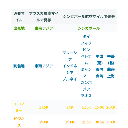
必要マ
アラスカ航空マイ
シンガポール航空マイルで発券
イル
ルで発券
出発地
東南アジア
シンガポール
タイ
フィリ
ピン
マレーシ
ベトナ
中国
中国
ア
ム
(南)
(北)
到着地
東南アジア
インドネ
ミャン
香港
北京
シア
マー
台湾
上海
ブルネイ
カンボ
ジア
ラオス
エコノ
17.5K
7.5K
12.5K
15.0K
20.0K
ミー
ビジネ
25.0K
19.0K
21.5K
30.5K
39.0K
ス