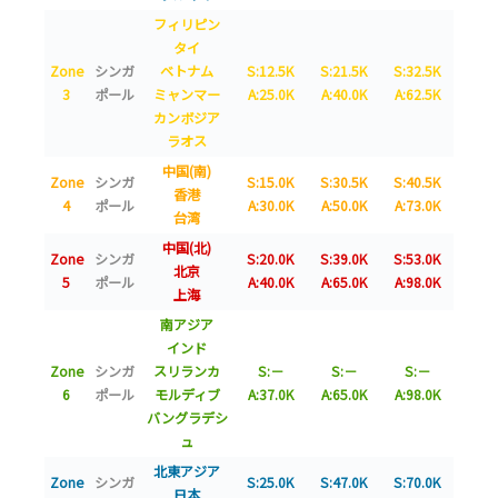
フィリピン
タイ
Zone
シンガ
ベトナム
S:12.5K
S:21.5K
S:32.5K
3
ポール
ミャンマー
A:25.0K
A:40.0K
A:62.5K
カンボジア
ラオス
中国(南)
Zone
シンガ
S:15.0K
S:30.5K
S:40.5K
香港
4
ポール
A:30.0K
A:50.0K
A:73.0K
台湾
中国(北)
Zone
シンガ
S:20.0K
S:39.0K
S:53.0K
北京
5
ポール
A:40.0K
A:65.0K
A:98.0K
上海
南アジア
インド
Zone
シンガ
スリランカ
S:－
S:－
S:－
6
ポール
モルディブ
A:37.0K
A:65.0K
A:98.0K
バングラデシ
ュ
北東アジア
Zone
シンガ
S:25.0K
S:47.0K
S:70.0K
日本