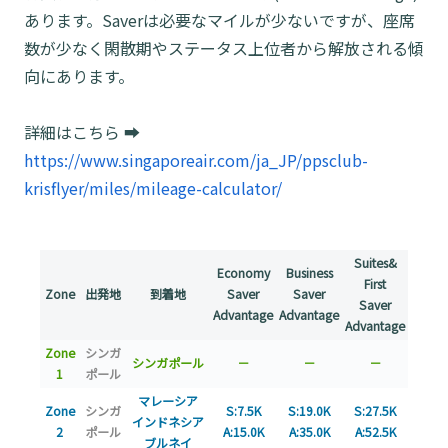
あります。Saverは必要なマイルが少ないですが、座席
数が少なく閑散期やステータス上位者から解放される傾
向にあります。
詳細はこちら ➡
https://www.singaporeair.com/ja_JP/ppsclub-
krisflyer/miles/mileage-calculator/
Suites&
Economy
Business
First
Zone
出発地
到着地
Saver
Saver
Saver
Advantage
Advantage
Advantage
Zone
シンガ
シンガポール
－
－
－
1
ポール
マレーシア
Zone
シンガ
S:7.5K
S:19.0K
S:27.5K
インドネシア
2
ポール
A:15.0K
A:35.0K
A:52.5K
ブルネイ