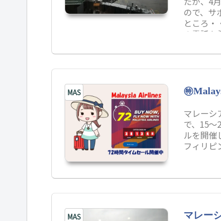
たが、4
ので、サ
ところ・
の電話を
センター
㊕Mala
MAS
マレーシア
で、15～
ルを開催
フィリピ
マレーシ
MAS