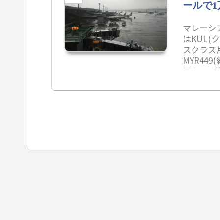
ールで1
マレーシ
はKUL(
スクラス片
MYR44
用やJA