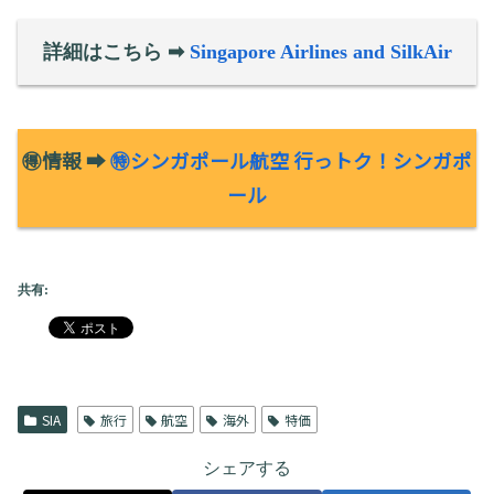
詳細はこちら ➡
Singapore Airlines and SilkAir
🉐情報 ➡
㊕シンガポール航空 行っトク！シンガポ
ール
共有:
SIA
旅行
航空
海外
特価
シェアする