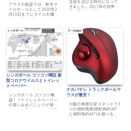
注目を浴びる時代になって
アラスカ航空では、新年マ
きました。2017年の世界各
イルセールとして2020年2
国の平均寿命調査で、シン
月16日までにマイルを購入
ガポーが84.8歳となり、常
すると最大40％のボーナス
に1位の座にあった日本を上
マイルを獲得できるプロモ
回った。
ーションを開催していま
シンガポール
IT・Gadget
す。
シンガポール コソコソ噂話 新
型コロナウイルスとトイレッ
トペーパー
ナカバヤシ トラックボールマ
シンガポール コソコソ噂
ウスが激安！
話！？トイレットペーパー
付属の角度可変スタンドで2
の買い占めパニックが発
つの傾斜角度(傾斜角約36°
生！なぜ現代において消費
と傾斜角約46°)を選べる
者パニックが起きたのか？
「ナカバヤシのトラックボ
シンガポールの地域特殊事
ール(MUS-TBIF182R)」が激
情とは？トイレットペーパ
安です。通常価格6,980円の
ーの原料ってなに？マスク