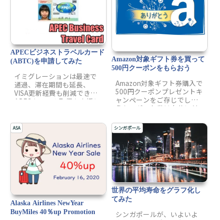
APECビジネストラベルカード
Amazon対象ギフト券を買って
(ABTC)を申請してみた
500円クーポンをもらおう
イミグレーションは最速で
Amazon対象ギフト券購入で
通過、滞在期間も延長、
500円クーポンプレゼントキ
VISA更新経費も削減できる
ャンペーンをご存じでしょ
APECカードの取得を支援し
うか？ギフト券は自分に付
ます。APECカードとは？、
与してもプレゼントの対象
メリット、申請方法、取得
です。お得に購入すること
までに要した時間など、こ
ASA
シンガポール
ができますので、是非ご利
んな情報があったらいい
用ください。
な、という情報をまとめま
した。行政書士代行も必要
なし、自分で申請も可能で
す。最後までご一読くださ
い。
世界の平均寿命をグラフ化し
てみた
Alaska Airlines NewYear
BuyMiles 40％up Promotion
シンガポールが、いよいよ