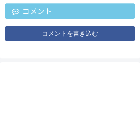
ところ、5,430円にプライス
の原料ってなに？次に買い
ダウン。更に20％クーポン
コメント
占めが起きるならなにが？
がついているため、4,344円
などの謎に迫る！？
で購入可能です。
コメントを書き込む