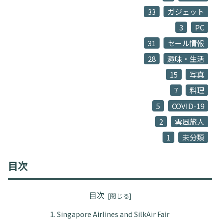
33
ガジェット
3
PC
31
セール情報
28
趣味・生活
15
写真
7
料理
5
COVID-19
2
雲風旅人
1
未分類
目次
目次
Singapore Airlines and SilkAir Fair