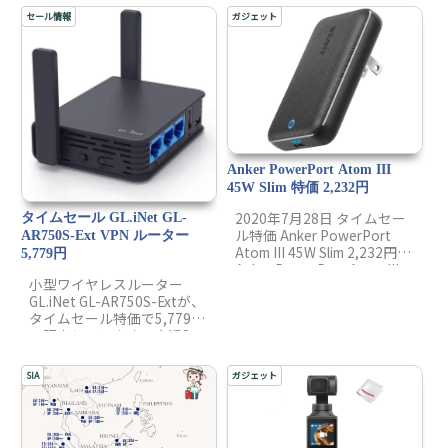
セール情報
ガジェット
Anker PowerPort Atom III
45W Slim 特価 2,232円
2020年7月28日 タイムセー
タイムセール GL.iNet GL-
ル特価 Anker PowerPort
AR750S-Ext VPN ルーター
Atom III 45W Slim 2,232円
5,779円
Anker PowerPort Atom III
小型ワイヤレスルーター
30W Slim 2,079円です。
GL.iNet GL-AR750S-Extが、
タイムセール特価で5,779円
で販売しています。直近3ヶ
月の最安値となっていま
す。海外でAmazon Prime
SIA
ガジェット
Videoなどの地域限定コンテ
ンツが見たいとき、海外で
ドラクエ10をプレイしたい
ときに便利なVPN機能を有