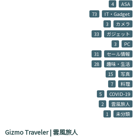
4
ASA
73
IT・Gadget
3
カメラ
33
ガジェット
3
PC
31
セール情報
28
趣味・生活
15
写真
7
料理
5
COVID-19
2
雲風旅人
1
未分類
Gizmo Traveler | 雲風旅人