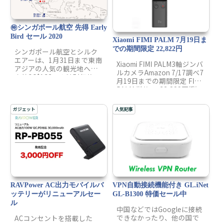
しているのが特徴です。
㊕シンガポール航空 先得 Early
Bird セール 2020
Xiaomi FIMI PALM 7月19日ま
での期間限定 22,822円
シンガポール航空とシルク
エアーは、1月31日まで東南
Xiaomi FIMI PALM3軸ジンバ
アジアの人気の観光地へ最
ルカメラAmazon 7/17調べ7
安値SG$138～の特別価格で
月19日までの期間限定 FIMI
提供する「Early Bird
PALM 単体 ➡ 22,822円(税
Fares」を開催しています。
込)FIMI PALM + 64GB
下記の価格には、航空運
microSDセット ➡ 23,630円
賃、空港税、追加料金が含
ガジェット
人気記事
(税込)FI...
まれています。
RAVPower AC出力モバイルバ
VPN自動接続機能付き GL.iNet
ッテリーがリニューアルセー
GL-B1300 特価セール中
ル
中国などではGoogleに接続
できなかったり、他の国で
ACコンセントを搭載した