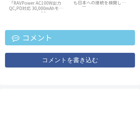
も日本への接続を検閲して
「RAVPower AC100W出力
いる国もあったりします。
QC,PD対応 30,000mAhモバ
また、日本国内でもニュー
イルバッテリー RP-
スや動画などによっては、
PB055」がリニューアル。
海外からの接続は拒否する
記念セールとして、3,000円
サイトも増えてきていま
OFFの12,999円で販売して
す。そんな海外生活での悩
います。今回のリニューア
コメント
みを簡単に解決できるVPN
ルしたポイントをまとめて
ルーター GL.iNet GL-B1300
みました。
が特価セール中です！
コメントを書き込む