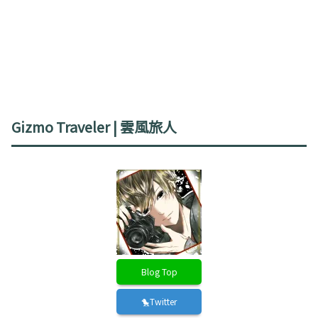
Gizmo Traveler | 雲風旅人
Blog Top
🐤Twitter