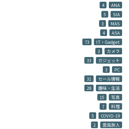
4
ANA
5
SIA
3
MAS
4
ASA
73
IT・Gadget
3
カメラ
33
ガジェット
3
PC
31
セール情報
28
趣味・生活
15
写真
7
料理
5
COVID-19
2
雲風旅人