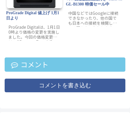
GL-B1300 特価セール中
中国などではGoogleに接続
ProGrade Digital 値上げ 1月1
できなかったり、他の国で
日より
も日本への接続を検閲して
ProGrade Digitalは、1月1日
いる国もあったりします。
0時より価格の変更を実施し
また、日本国内でもニュー
ました。今回の価格変更で
スや動画などによっては、
は、CFexpressType A/B、
海外からの接続は拒否する
SDXCメモリーカード
サイトも増えてきていま
（UHS-II）、microSDXCメ
す。そんな海外生活での悩
モリーカード（UHS-II）、
みを簡単に解決できるVPN
シングルスロットリーダ
コメント
ルーター GL.iNet GL-B1300
ー、ダブルスロットリーダ
が特価セール中です！
ーが対象となっています。
コメントを書き込む