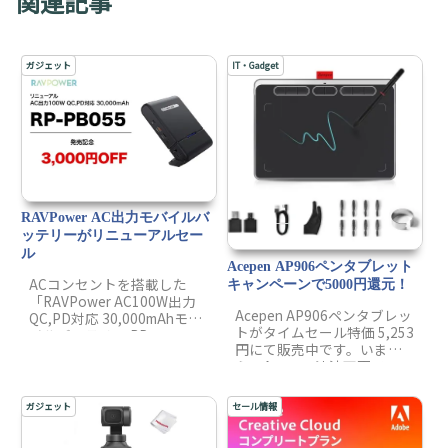
関連記事
ガジェット
IT・Gadget
RAVPower AC出力モバイルバ
ッテリーがリニューアルセー
ル
Acepen AP906ペンタブレット
ACコンセントを搭載した
キャンペーンで5000円還元！
「RAVPower AC100W出力
Acepen AP906ペンタブレッ
QC,PD対応 30,000mAhモバ
トがタイムセール特価 5,253
イルバッテリー RP-
円にて販売中です。いまな
PB055」がリニューアル。
ら、Amazon決済画面で
記念セールとして、3,000円
10%OFF割引コードを利用
OFFの12,999円で販売して
すると4,728円にて購入でき
います。今回のリニューア
ガジェット
セール情報
ます。そして更に凄いのが
ルしたポイントをまとめて
公式のTwitter！続きを読む
みました。