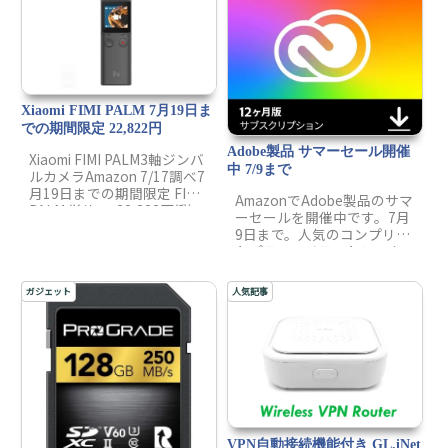
≫
Xiaomi FIMI PALM 7月19日ま
での期間限定 22,822円
Adobe製品 サマーセール開催
Xiaomi FIMI PALM3軸ジンバ
中 7/9まで
ルカメラAmazon 7/17調べ7
月19日までの期間限定 FIMI
AmazonでAdobe製品のサマ
PALM 単体 ➡ 22,822円(税
ーセールを開催中です。7月
込)FIMI PALM + 64GB
9日まで。人気のコンプリー
microSDセット ➡ 23,630円
トプラン、イラストレータ
(税込)FI...
ーなどクリエイティブ制作
ソフトが期間限定でお買い
ガジェット
人気記事
得になっています。
VPN自動接続機能付き GL.iNet