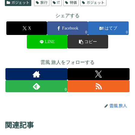
ガジェット
旅行
IT
特価
ガジェット
シェアする
X
Facebook
はてブ
0
0
LINE
コピー
雲風 旅人をフォローする
0
雲風 旅人
関連記事