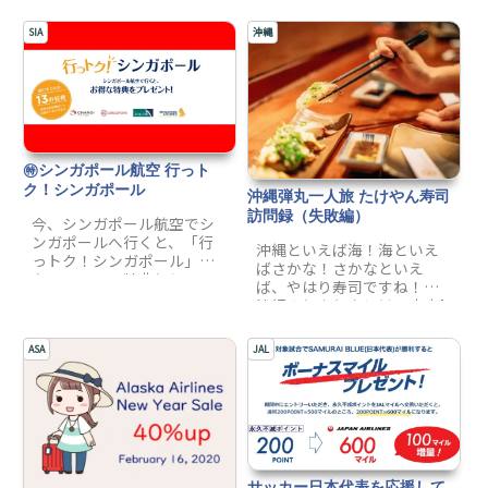
SIA
沖縄
㊕シンガポール航空 行っト
ク！シンガポール
沖縄弾丸一人旅 たけやん寿司
訪問録（失敗編）
今、シンガポール航空でシ
ンガポールへ行くと、「行
沖縄といえば海！海といえ
っトク！シンガポール」の
ばさかな！さかなといえ
キャンペーン特典として、
ば、やはり寿司ですね！！
シンガポール・フライヤー
沖縄のとまりんには、夜中1
やなどの人気アトラクショ
時から7時までしかオープン
ンが50％オフになる割引券
していない、知る人ぞ知る
ASA
JAL
や、チャンギ空港内のラウ
名店があるとのこと。仕入
ンジの利用無料券など、合
れに満足いかなければ、営
計13個の特典の中から、1つ
業しないという拘りのお店
の特典をもらえます。ぜひ
で、バツグンに美味しく、
ご利用ください。
開店前から行列ができるお
店とか。これはもう行くし
かない！ということで、こ
サッカー日本代表を応援して