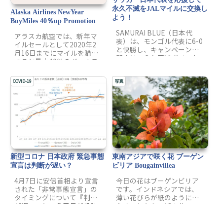
のお店にお寿司を食べに行
ってみたいと思います！
永久不滅をJALマイルに交換し
Alaska Airlines NewYear
よう！
BuyMiles 40％up Promotion
SAMURAI BLUE（日本代
アラスカ航空では、新年マ
表）は、モンゴル代表に6-0
イルセールとして2020年2
と快勝し、キャンペーン期
月16日までにマイルを購入
間中は、永久不滅ポイント
すると最大40％のボーナス
からJALマイルへ
マイルを獲得できるプロモ
「200POINT=600マイル」
ーションを開催していま
で交換ができることになり
COVID-19
写真
す。
ました。キャンペーンの期
間は、本日まで！
東南アジアで咲く花 ブーゲン
新型コロナ 日本政府 緊急事態
ビリア Bougainvillea
宣言は判断が遅い？
今日の花はブーゲンビリア
4月7日に安倍首相より宣言
です。インドネシアでは、
された「非常事態宣言」の
薄い花びらが紙のように見
タイミングについて『判断
えることから、紙の花
が遅い』という意見が投稿
（花：Bunga 紙：Kertas ブ
されています。「判断が遅