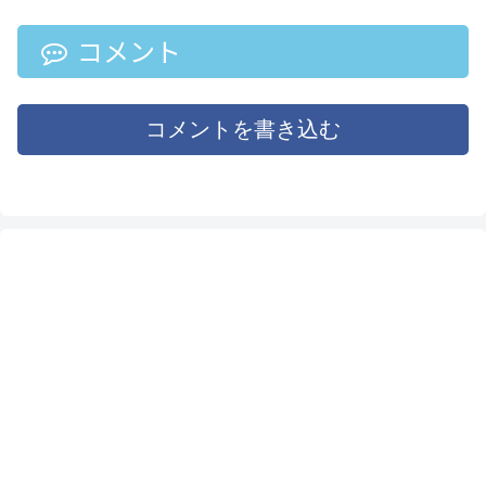
ンガ・クルタス）と呼ばれ
い」という点については、
ています。海外旅行の際に
色々な意見が分かれるとこ
は、ちょっとだけ足を止め
ろですが、ヨーロッパで1番
コメント
て、道端に咲く花も愛でる
最初に感染者が見つかった
のも良い思い出になると思
「イタリア」や「ドイツ」
います。
の状況を踏まえて、私なり
に考察してみたいと思いま
コメントを書き込む
す。