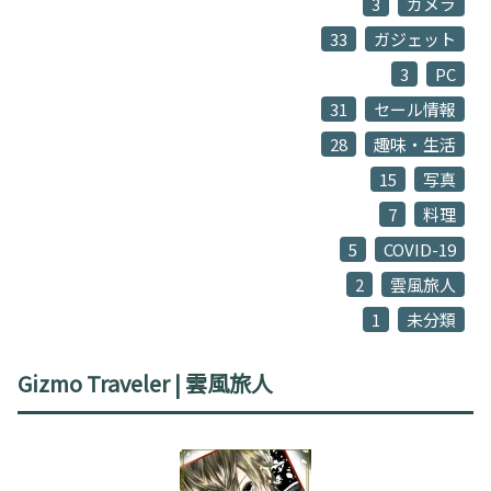
3
カメラ
33
ガジェット
3
PC
31
セール情報
28
趣味・生活
15
写真
7
料理
5
COVID-19
2
雲風旅人
1
未分類
Gizmo Traveler | 雲風旅人