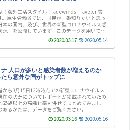
海外生活スタイル Tradewinds Traveler 雲
す。厚生労働省では、国民が一番知りたいと思っ
日本の国内、及び、世界の新型コロナウイルス感
状況」を公開しています。このデータを用いて、
界では1日でどれくらいの感染者が増えているの
2020.03.17
2020.05.14
みました。中国や韓国の現状と、今一番危ないと
国について考察をお伝えしたいと思います。興味
たは、下記のデータをご覧ください。新型コロナ
感染症の現在の状況新型コロナ感染者数 累計新
染...
ロナ 人口が多いと感染者数が増えるのか
みたら意外な国がトップに
省から3月15日12時時点での新型コロナウイルス
現在の状況についてレポートが掲載されていたの
と65歳以上の高齢化率も併せてまとめてみまし
のあるかたは、データをご覧ください。
2020.03.16
2020.05.16