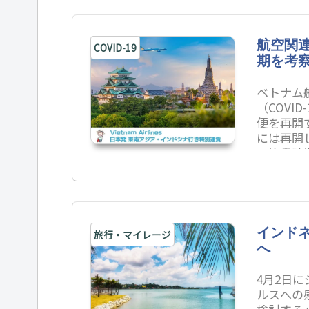
航空関
COVID-19
期を考
ベトナム
（COVI
便を再開
には再開
ス終息時
インド
旅行・マイレージ
へ
4月2日
ルスへの