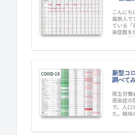
こんにちは！
風旅人で
ている「
染症数を
いま、世
か調べて
思われる
のあるか
ウイルス
型コロナ感
新型コ
COVID-19
調べて
厚生労働
感染症の
で、人口
た。興味