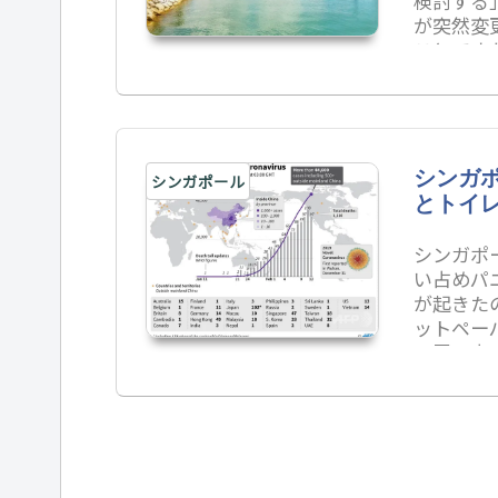
検討する
が突然変
ことです
するなん
シンガポ
シンガポール
とトイ
シンガポ
い占めパ
が起きた
ットペー
に買い占