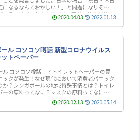
」ことを発言しました。日本の場合「祝日・休日
更になるなんておかしい！」と問題になりそうな
が、そこはインドネシアです。直前に休みが決定
2020.04.03
2022.01.18
てことも、よくあることです。
ール コソコソ噂話 新型コロナウイルス
レットペーパー
ール コソコソ噂話！？トイレットペーパーの買
ニックが発生！なぜ現代において消費者パニック
のか？シンガポールの地域特殊事情とは？トイレ
パーの原料ってなに？マスクの原料ってなに？次
めが起きるならなにが？などの謎に迫る！？
2020.02.13
2020.05.14