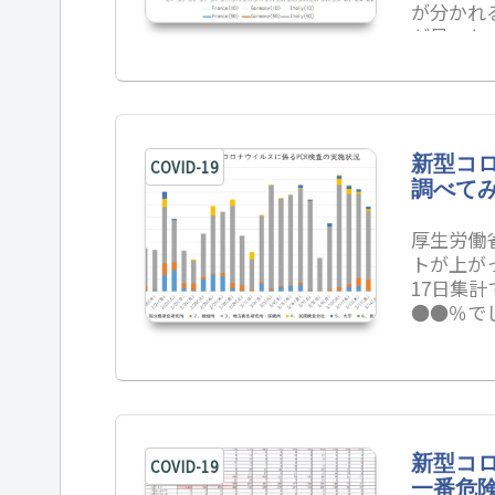
が分かれ
が見つか
て、私な
新型コロ
COVID-19
調べてみ
厚生労働
トが上が
17日集
●●％で
新型コロ
COVID-19
一番危