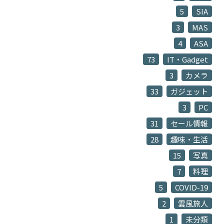
5
SIA
3
MAS
4
ASA
73
IT・Gadget
3
カメラ
33
ガジェット
3
PC
31
セール情報
28
趣味・生活
15
写真
7
料理
5
COVID-19
2
雲風旅人
1
未分類