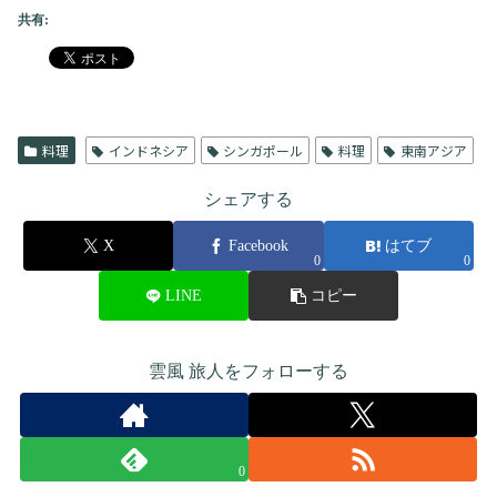
共有:
料理
インドネシア
シンガポール
料理
東南アジア
シェアする
X
Facebook
はてブ
0
0
LINE
コピー
雲風 旅人をフォローする
0