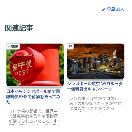
雲風 旅人
関連記事
人気記事
SIA
シンガポール航空 WiFiルータ
ー無料貸出キャンペーン
日本からシンガポールまで国
際郵便EMSで荷物を送ってみ
シンガポール空港では旅行
た
者用の格安SIMカードが容易
に購入することができるた
コロナ禍の影響で、世界中
め、「2泊3日 Wi-Fiルーター
で緊急事態宣言や制限措置
無料貸出 2GB付きキャンペ
が講じられるいたころ、4月
ーン」が特別に安いわけで
1日の話になりますが、日本
はありませんが、トランジ
からシンガポールまで郵便