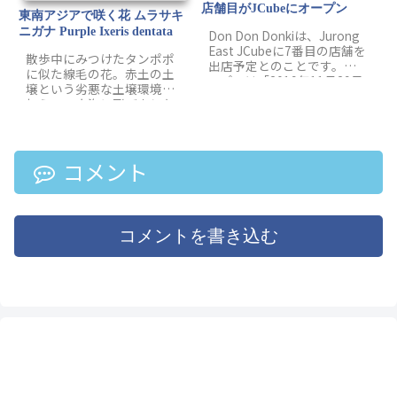
店舗目がJCubeにオープン
東南アジアで咲く花 ムラサキ
ニガナ Purple Ixeris dentata
Don Don Donkiは、Jurong
East JCubeに7番目の店舗を
散歩中にみつけたタンポポ
出店予定とのことです。オ
に似た線毛の花。赤土の土
ープンは「2019年11月29日
壌という劣悪な土壌環境に
（金）午前10時」を予定し
加え、一度海に飛び出した
ています。JCubeでは、
ら再び陸にたどり着けるの
DON DON DONKI 最大規模
かさえわからない線毛のデ
のフードコートを...
メリットを克服して、バタ
ム島までたどり着いたこと
コメント
を考えると、凄い生命力で
すよね。
コメントを書き込む