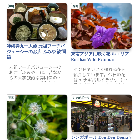
ットなどで短時間だけシン
局のEMSを利用して、荷物
ガポールに滞在するときに
沖縄
写真
を送付しました。このとき
はメリットがあるかも？と
は、約2週間で到着しまし
思いましたので紹介しま
た。6月15日にも同様にシン
す。
ガポールへ荷物を発送する
ことになり、2ヶ月前と比較
して所要日数に違いがある
のかなど、配送履歴情報を
沖縄弾丸一人旅 元祖フーチバ
ブログに残すことにしまし
た。
ジューシーのお店 ふみや 訪問
東南アジアに咲く花 ルエリア
録
Ruellias Wild Petunias
元祖フーチバジューシーの
インドネシアで撮れる花を
お店「ふみや」は、昔なが
紹介しています。今日の花
らの大家族的な雰囲気のあ
は ヤナギバルイラソウ（柳
るお店で、ヨモギ入りのフ
葉ルイラ草） です。メキシ
ーチバジューシーなどの沖
コを原産ですが、繁殖力が
縄料理が食べられます。夏
旺盛で日本やインドネシア
バテした身体に染み渡る沖
写真
シンガポール
でも野生化していて見るこ
縄料理は、体に良いだけで
とができます。半耐寒性の
なくヘルシーで、旅の疲れ
宿根草ですが、日本の暖地
を癒やしてくれるでしょ
では戸外で冬越も可能で
う。
す。紫色または青色の美し
い花を咲かせます。
シンガポール Don Don Donki 7