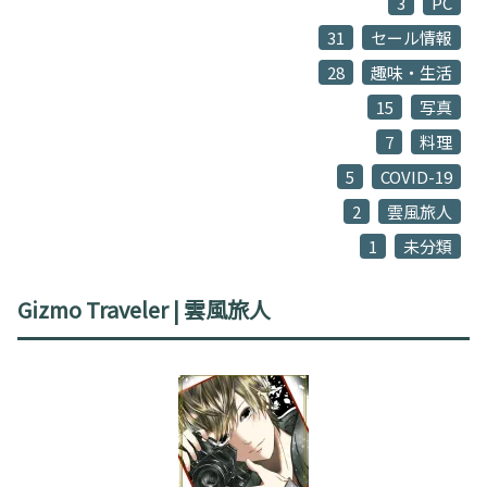
3
PC
31
セール情報
28
趣味・生活
15
写真
7
料理
5
COVID-19
2
雲風旅人
1
未分類
Gizmo Traveler | 雲風旅人