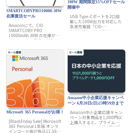
100W 期間限定15%OFFセール
開催中
SMARTCOBYPRO10000-30W
USB Type-Cポートを2口搭
在庫復活セール
載した100W出力を対応した
Amazonにて、CIO
急速充電器「CIO-
‎SMARTCOBY PRO
G100W2C」が、通常価格
10000mAh 30W の在庫が復
6,578円のところ、クーポン
活しました。重量は183g
コード利用で15%OFFの
で、30W高出力に対応する
「5,591円(税込)」で購入で
のが特徴の1つ。コンパクト
きます。8/11 23:59迄の限定
セール情報
セール情報
で高出力のため、利用範囲
です。
が広くつかえます。
10000mAhクラスの中で世
界最小・最軽量級の1つです
ので、是非購入を検討して
みてください。
Amazon中小企業応援キャンペ
ーン 6月20日(日)23時59分まで
Amazon中小企業応援キャン
Microsoft 365 Personalがお得！
ペーン対象商品を1,000円以
[BlackFriday Sale] Microsoft
上購入すると、プライムデ
365 Personal 1年版 オンラ
ーに有効となる1000円OFF
インコード版が税込11,565
クーポン券がもらえます。