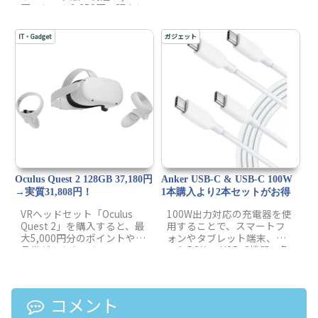
円のところ9,252円で販売し
2021年6月20日(日)23時59
ています。注文確定時に
分までですので、購入を忘
20%の割引が自動適用され
れずに！
IT・Gadget
ガジェット
ます。なお、更新の人限定
で、さらに5%OFF割引が可
能です。クーポンコード
は…
Oculus Quest 2 128GB 37,180円
Anker USB-C & USB-C 100W
→実質31,808円！
1本購入より2本セットがお得
VRヘッドセット「Oculus
100W出力対応の充電器を使
Quest 2」を購入すると、最
用することで、スマートフ
大5,000円分のポイントや商
ォンやタブレット端末、ノ
品券がもらえるキャンペー
ートPC等のUSB-C機器に急
ンが開催中です。今年は、
速で充電できるケーブルの
クリスマスや年末年始に楽
「2本セット」が発売されま
しめるようにOculus Quest
した。同ケーブルはの単品
2を購入してみるのはいかが
販売は、通常販売価格1,690
コメント
でしょうか？
円のため、2本セットで