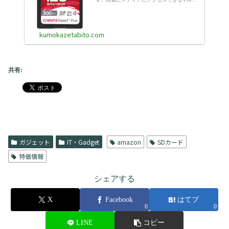
応で撮影用（カメラ・動画）などの用途に最
適です。また、UHS-IIカードリーダーも付属
しているため、外付けのカードリーダーを持
っていない初心者でも安心して購入すること
ができます。
kumokazetabito.com
共有:
ガジェット
IT・Gadget
amazon
SDカード
特価情報
シェアする
X
Facebook
はてブ
0
0
LINE
コピー