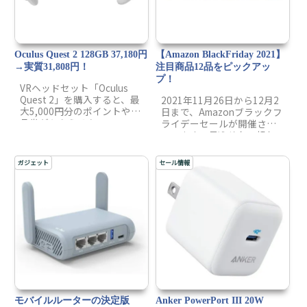
Oculus Quest 2 128GB 37,180円
【Amazon BlackFriday 2021】
→実質31,808円！
注目商品12品をピックアッ
プ！
VRヘッドセット「Oculus
Quest 2」を購入すると、最
2021年11月26日から12月2
大5,000円分のポイントや商
日まで、Amazonブラックフ
品券がもらえるキャンペー
ライデーセールが開催され
ンが開催中です。今年は、
ています。見逃せない超お
クリスマスや年末年始に楽
得商品が目白押しのキャン
しめるようにOculus Quest
ペーンとなっています。年
ガジェット
セール情報
2を購入してみるのはいかが
に2回しかないお祭りだから
でしょうか？
安く買いたい！けど、なに
を買ったらいいのかわから
ない…という方のために、
通常販売価格と比較しなが
ら、お得な商品を紹介して
いきます。
モバイルルーターの決定版
Anker PowerPort III 20W