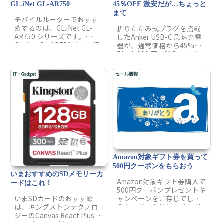
GL.iNet GL-AR750
45％OFF 激安だが…ちょっと
まて
モバイルルーターでおすす
めするのは、GL.iNet GL-
折りたたみ式プラグを搭載
AR750 シリーズです。
したAnker USB-C 急速充電
GL.iNet GL-AR750は、旅行
器が、通常価格から45%割
に便利なコンパクトなカー
引の1,099 円で購入できま
ドサイズですが、充実した
す。値段だけみるならば安
機能が搭載されています。
い！だがAnker PowerPort
IT・Gadget
セール情報
携帯と接続して、テザリン
III 20Wがお買い得な製品な
グ中継器として活用する
のか、検証してみた。
他、設定したVPNに自動的
に接続する機能も内蔵され
て、この機能でVPNを設定
すると、海外でもAmazon
Prime Videoなどの日本地域
限定コンテンツが見ること
ができるようになります。
Amazon対象ギフト券を買って
500円クーポンをもらおう
いまおすすめのSDメモリーカ
Amazon対象ギフト券購入で
ードはこれ！
500円クーポンプレゼントキ
ャンペーンをご存じでしょ
いまSDカードのおすすめ
うか？ギフト券は自分に付
は、キングストンテクノロ
与してもプレゼントの対象
ジーのCanvas React Plus シ