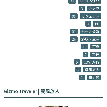
73
IT・Gadget
3
カメラ
33
ガジェット
3
PC
31
セール情報
28
趣味・生活
15
写真
7
料理
5
COVID-19
2
雲風旅人
1
未分類
Gizmo Traveler | 雲風旅人