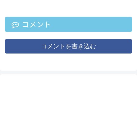
です。お得に購入すること
リーズです。高速にメディ
ができますので、是非ご利
アにアクセスできるV90対応
用ください。
で撮影用（カメラ・動画）
などの用途に最適です。ま
た、UHS-IIカードリーダー
コメント
も付属しているため、外付
けのカードリーダーを持っ
ていない初心者でも安心し
て購入することができま
コメントを書き込む
す。