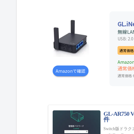
GL.iN
無線LA
USB: 2.
通常価格
Amazo
通常
Amazonで確認
通常価格 6,
GL-AR7
件
Switch版ド