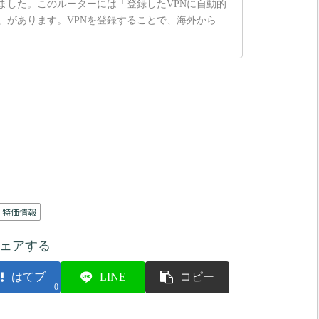
ました。このルーターには「登録したVPNに自動的
」があります。VPNを登録することで、海外からで
を遊ぶことができました。製品紹介と設定方法をお教
特価情報
ェアする
はてブ
LINE
コピー
0