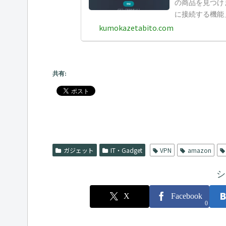
の商品を見つけ
に接続する機能
もドラクエ10
kumokazetabito.com
えします。
共有:
ガジェット
IT・Gadget
VPN
amazon
シ
X
Facebook
0