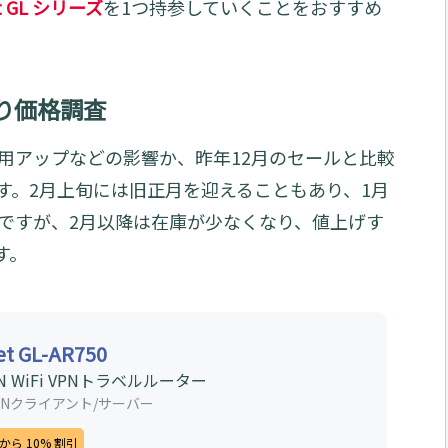
et GL シリーズ
を1つ持参していくことをおすすめ
初売り価格調査
用アップなどの影響か、昨年12月のセールと比較
す。2月上旬には旧正月を迎えることもあり、1月
ですが、2月以降は在庫が少なくなり、値上げす
す。
et GL-AR750
N WiFi VPNトラベルルーター
VPNクライアント/サーバー
ら 10% 割引