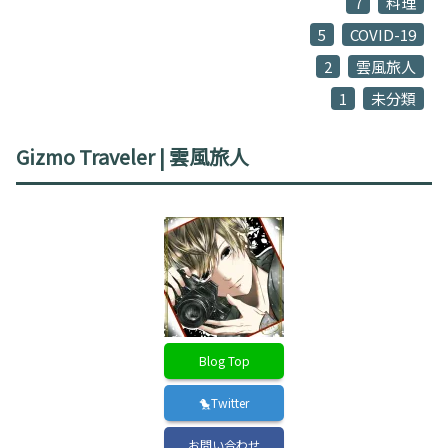
7
料理
5
COVID-19
2
雲風旅人
1
未分類
Gizmo Traveler | 雲風旅人
Blog Top
🐤Twitter
お問い合わせ