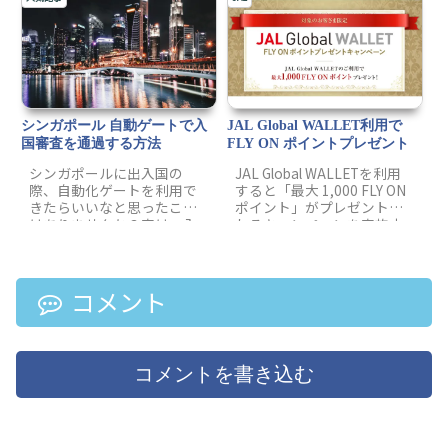
垣根を越えて主要な航空会
まれています。
社の特典航空券と交換がで
きることがメリットでした
が、これが吉と出るか凶と
出るか、近未来予測をした
いと思います。
シンガポール 自動ゲートで入
JAL Global WALLET利用で
国審査を通過する方法
FLY ON ポイントプレゼント
シンガポールに出入国の
JAL Global WALLETを利用
際、自動化ゲートを利用で
すると「最大 1,000 FLY ON
きたらいいなと思ったこと
ポイント」がプレゼントさ
はありませんか？実は、入
れるキャンペーンを実施中
国管理局(ICA)に簡単な手続
です。この記事では、この
き(FTP申請)を申請するだけ
キャンペーンの注意点を書
で、自動化ゲートが利用可
いてみました。
能となります。手続きの方
コメント
法、場所、書類の書き方、
実際に申請に行ったときの
体験談を記事にまとめてみ
ました。
コメントを書き込む