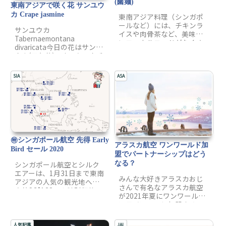
(鹵麺)
東南アジアで咲く花 サンユウ
カ Crape jasmine
東南アジア料理（シンガポ
ールなど）には、チキンラ
サンユウカ
イスや肉骨茶など、美味し
Tabernaemontana
いローカルフードがたくさ
divaricata今日の花はサンユ
んありますが、ローミー(鹵
ウカ(三友花)です。キョウチ
麺)と呼ばれる麺料理も有名
クトウ科サンユウカ属（タ
です。日本では見慣れない
ベルナエモンタナ属）の常
歯のような漢字「鹵」は
SIA
ASA
緑低木です。開花時期は7～
「ロー」と発音し、中華料
9月頃。白やクリーム色の花
理での料理法の1つで、醤油
冠が5つに裂けた梔子(クチ
ベースの特性タレに漬け込
ナシ)...
み料理のことをいいます。
この漢字がついていたら
「あんかけの料理」と想像
ができます…
㊕シンガポール航空 先得 Early
アラスカ航空 ワンワールド加
Bird セール 2020
盟でパートナーシップはどう
なる？
シンガポール航空とシルク
エアーは、1月31日まで東南
みんな大好きアラスカおじ
アジアの人気の観光地へ最
さんで有名なアラスカ航空
安値SG$138～の特別価格で
が2021年夏にワンワールド
提供する「Early Bird
アライアンスに加盟するこ
Fares」を開催しています。
とになりました。アラスカ
下記の価格には、航空運
マイルは、アライアンスの
賃、空港税、追加料金が含
人気記事
JAL