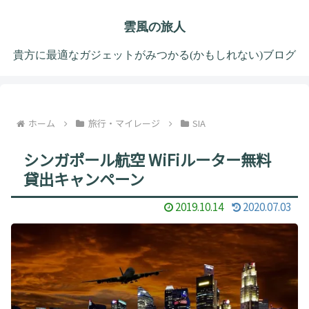
雲風の旅人
貴方に最適なガジェットがみつかる(かもしれない)ブログ
ホーム
旅行・マイレージ
SIA
シンガポール航空 WiFiルーター無料
貸出キャンペーン
2019.10.14
2020.07.03