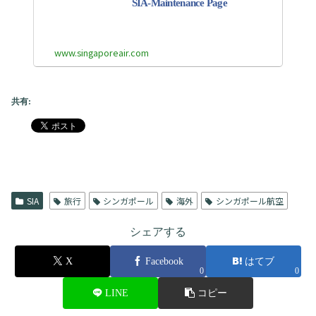
SIA-Maintenance Page
www.singaporeair.com
共有:
SIA
旅行
シンガポール
海外
シンガポール航空
シェアする
X
Facebook
はてブ
0
0
LINE
コピー