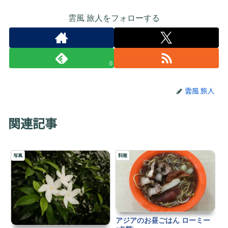
雲風 旅人をフォローする
0
雲風 旅人
関連記事
写真
料理
アジアのお昼ごはん ローミー