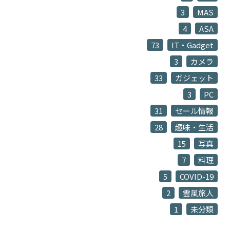
3
MAS
4
ASA
73
IT・Gadget
3
カメラ
33
ガジェット
3
PC
31
セール情報
28
趣味・生活
15
写真
7
料理
5
COVID-19
2
雲風旅人
1
未分類