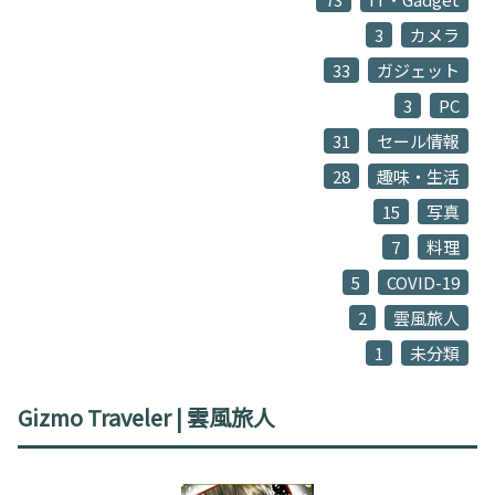
3
カメラ
33
ガジェット
3
PC
31
セール情報
28
趣味・生活
15
写真
7
料理
5
COVID-19
2
雲風旅人
1
未分類
Gizmo Traveler | 雲風旅人