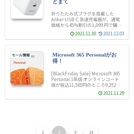
とまて
折りたたみ式プラグを搭載した
Anker USB-C 急速充電器が、通常
価格から45%割引の1,099 円で購入
できます。値段だけみるならば安
2021.11.30
2021.12.03
い！だがAnker PowerPort III 20W
がお買い得な製品なのか、検証して
みた。
Microsoft 365 Personalがお
セール情報
得！
[BlackFriday Sale] Microsoft 365
Personal 1年版 オンラインコード
版が税込11,565円のところ9,252円
で販売しています。注文確定時に
2021.11.29
20%の割引が自動適用されます。な
お、更新の人限定で、さらに
5%OFF割引が可能です。クーポン
コードは…
1
2
3
14