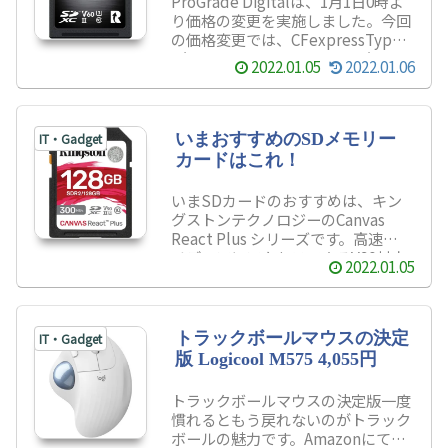
ProGrade Digitalは、1月1日0時よ
ツが見ることができるようになりま
り価格の変更を実施しました。今回
す。
の価格変更では、CFexpressType
A/B、SDXCメモリーカード（UHS-
2022.01.05
2022.01.06
II）、microSDXCメモリーカード
（UHS-II）、シングルスロットリ
ーダー、ダブルスロットリーダーが
対象となっています。
いまおすすめのSDメモリー
IT・Gadget
カードはこれ！
いまSDカードのおすすめは、キン
グストンテクノロジーのCanvas
React Plus シリーズです。高速に
メディアにアクセスできるV90対応
2022.01.05
で撮影用（カメラ・動画）などの用
途に最適です。また、UHS-IIカー
ドリーダーも付属しているため、外
付けのカードリーダーを持っていな
トラックボールマウスの決定
IT・Gadget
い初心者でも安心して購入すること
版 Logicool M575 4,055円
ができます。
トラックボールマウスの決定版一度
慣れるともう戻れないのがトラック
ボールの魅力です。Amazonにて、