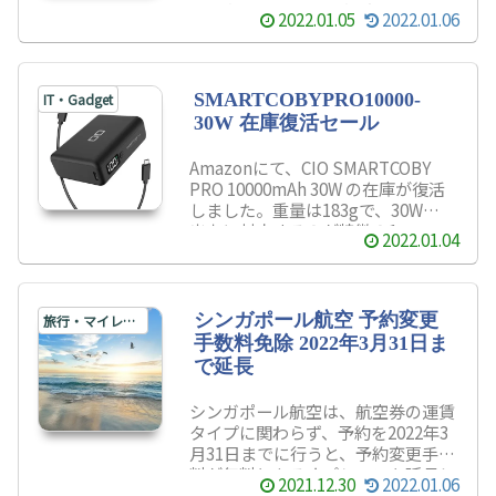
ロジクールのトラックボールM575
2022.01.05
2022.01.06
オフホワイトが激安で販売中です。
はじめてトラックボールマウスを使
う場合、M575 オフホワイトとグラ
ファイトをおすすめしている理由が
SMARTCOBYPRO10000-
IT・Gadget
これです。
30W 在庫復活セール
Amazonにて、CIO ‎SMARTCOBY
PRO 10000mAh 30W の在庫が復活
しました。重量は183gで、30W高
出力に対応するのが特徴の1つ。コ
2022.01.04
ンパクトで高出力のため、利用範囲
が広くつかえます。10000mAhクラ
スの中で世界最小・最軽量級の1つ
ですので、是非購入を検討してみて
シンガポール航空 予約変更
旅行・マイレージ
ください。
手数料免除 2022年3月31日ま
で延長
シンガポール航空は、航空券の運賃
タイプに関わらず、予約を2022年3
月31日までに行うと、予約変更手数
料が無料となるオプションを延長し
2021.12.30
2022.01.06
ました。2022年の3月31日まで、回