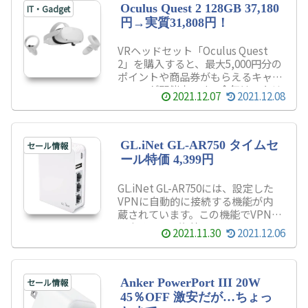
ターです。VPNサーバー機能も有し
Oculus Quest 2 128GB 37,180
IT・Gadget
ています。
円→実質31,808円！
VRヘッドセット「Oculus Quest
2」を購入すると、最大5,000円分の
ポイントや商品券がもらえるキャン
ペーンが開催中です。今年は、クリ
2021.12.07
2021.12.08
スマスや年末年始に楽しめるように
Oculus Quest 2を購入してみるの
はいかがでしょうか？
GL.iNet GL-AR750 タイムセ
セール情報
ール特価 4,399円
GL.iNet GL-AR750には、設定した
VPNに自動的に接続する機能が内
蔵されています。この機能でVPNを
設定すると、海外でもAmazon
2021.11.30
2021.12.06
Prime Videoなどの日本地域限定コ
ンテンツが見ることができるように
なります。私は、海外でドラクエ10
をプレイしたいと思い、購入してみ
Anker PowerPort III 20W
セール情報
ましたが、プレイすることができ…
45％OFF 激安だが…ちょっ