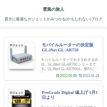
雲風の旅人
貴方に最適なガジェットがみつかる(かもしれない)ブログ
モバイルルーターの決定版
ガジェット
GL.iNet GL-AR750
モバイルルーターでおすすめするの
は、GL.iNet GL-AR750 シリーズで
す。GL.iNet GL-AR750は、旅行に便
利なコンパクトなカードサイズです
2022.01.06
2022.01.18
が、充実した機能が搭載されていま
す。携帯と接続して、テザリング中
継器として活用する他、設定した
VPNに自動的に接続する機能も内
ProGrade Digital 値上げ 1月1
ガジェット
蔵されて、この機能でVPNを設定す
日より
ると、海外でもAmazon Prime
Videoなどの日本地域限定コンテン