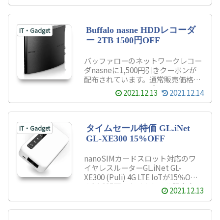
数の上限なく同手数料が免除されま
すので、今後予定に変更が生じる可
能性があっても、安心して予約する
Buffalo nasne HDDレコーダ
IT・Gadget
ことができます。
ー 2TB 1500円OFF
バッファローのネットワークレコー
ダnasneに1,500円引きクーポンが
配布されています。通常販売価格
29,800円のところ、今なら2万8,300
2021.12.13
2021.12.14
円で購入できます。
タイムセール特価 GL.iNet
IT・Gadget
GL-XE300 15%OFF
nanoSIMカードスロット対応のワ
イヤレスルーターGL.iNet GL-
XE300 (Puli) 4G LTE IoTが15％OFF
の14,025円でタイムセール販売中で
2021.12.13
す。自宅ではイーサネットで、外出
先では4G LTE無線ネットワークで、
データ伝送が可能なワイヤレスルー