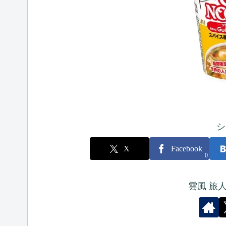
シ
X
Facebook
0
雲風 旅