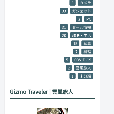
3
カメラ
33
ガジェット
3
PC
31
セール情報
28
趣味・生活
15
写真
7
料理
5
COVID-19
2
雲風旅人
1
未分類
Gizmo Traveler | 雲風旅人