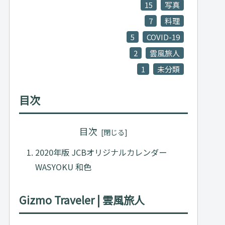
15
写真
7
料理
5
COVID-19
2
雲風旅人
1
未分類
目次
目次
2020年版 JCBオリジナルカレンダー
WASYOKU 和色
Gizmo Traveler | 雲風旅人