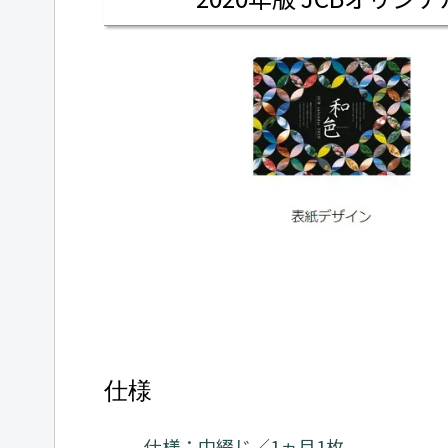
仕様
仕様：中綴じ／1ヵ月1枚