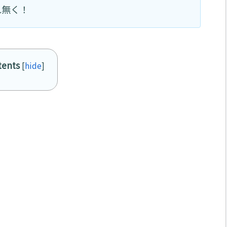
れ無く！
tents
[
hide
]