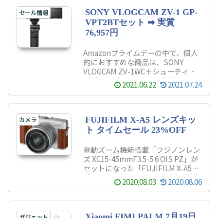
います。カメラとレンズの特徴を初
心者にもわかりやすく簡単にまとめ
SONY VLOGCAM ZV-1 GP-
セール情報
てみましたので、よかったらご覧く
VPT2BTセット ➡ 実質
ださい。
76,957円
Amazonプライムデーの中で、個人
的におすすめな商品は、SONY
VLOGCAM ZV-1WC＋シューティン
ググリップセットです。販売価格は
2021.06.22
2021.07.24
103,518円ですが、今回は4つのキ
ャンペーンを適用することで、
76,962円(最大)で購入できるように
なります。興味がある方は最後まで
FUJIFILM X-A5 レンズキッ
カメラ
読み、購入を検討してはいかがでし
ト タイムセール 23%OFF
ょうか？
電動ズーム機能搭載「フジノンレン
ズ XC15-45mmF3.5-5.6 OIS PZ」が
セットになった「FUJIFILM X-A5」
が、タイムセールで10%OFFで販売
2020.08.03
2020.08.06
中です。「APS-Cサイズ」の像面位
相差AFに対応した2424万画素の正
方画素CMOSセンサーを搭載したミ
ラーレス一眼カメラです。
Xiaomi FIMI PALM 7月19日
ガジェット