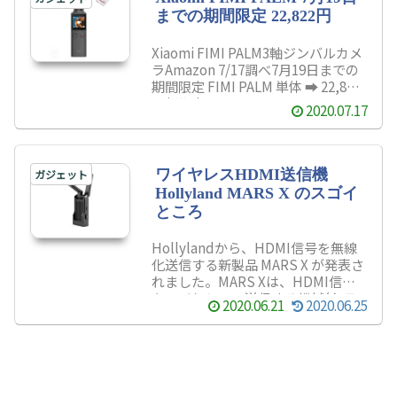
までの期間限定 22,822円
Xiaomi FIMI PALM3軸ジンバルカメ
ラAmazon 7/17調べ7月19日までの
期間限定 FIMI PALM 単体 ➡ 22,822
円(税込)FIMI PALM + 64GB
2020.07.17
microSDセット ➡ 23,630円(税
込)FIMI PALM + 128GB microSDセ
ット ➡ 25,330円(税込)お買い得
Xiaomiの3軸ジンバルカメラ FIMI
ワイヤレスHDMI送信機
ガジェット
PALM が、7月19日までの期間限定
Hollyland MARS X のスゴイ
で22,822円(税込)で販売していま
ところ
す。Xiaomi が販売するFIMI PALM
は、O...
Hollylandから、HDMI信号を無線
化送信する新製品 MARS X が発表さ
れました。MARS Xは、HDMI信号
をワイヤレスで送信する機械(トラ
2020.06.21
2020.06.25
ンスミッター)です。上位機種に
Hollyland MARS 400S があります
が、受信側装置を削除し、ワイヤレ
スで携帯電話やタブレットに直接映
像を送信する機能に特化させること