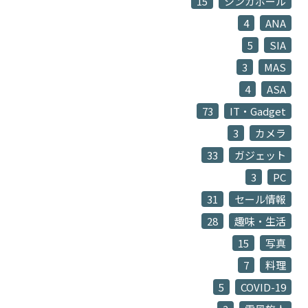
15
シンガポール
4
ANA
5
SIA
3
MAS
4
ASA
73
IT・Gadget
3
カメラ
33
ガジェット
3
PC
31
セール情報
28
趣味・生活
15
写真
7
料理
5
COVID-19