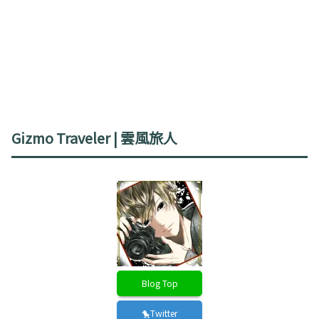
Gizmo Traveler | 雲風旅人
Blog Top
🐤Twitter