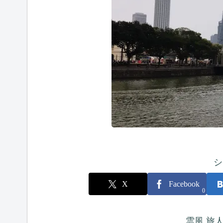
シ
X
Facebook
0
雲風 旅