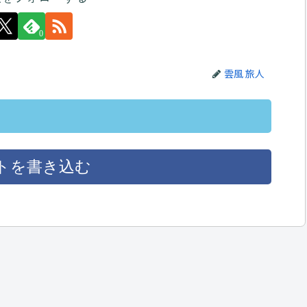
0
雲風 旅人
トを書き込む