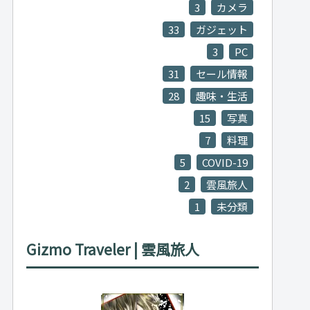
3
カメラ
33
ガジェット
3
PC
31
セール情報
28
趣味・生活
15
写真
7
料理
5
COVID-19
2
雲風旅人
1
未分類
Gizmo Traveler | 雲風旅人