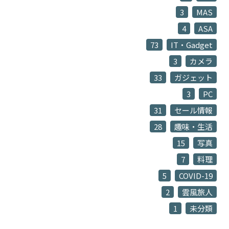
3
MAS
4
ASA
73
IT・Gadget
3
カメラ
33
ガジェット
3
PC
31
セール情報
28
趣味・生活
15
写真
7
料理
5
COVID-19
2
雲風旅人
1
未分類