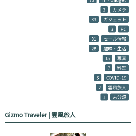
3
カメラ
33
ガジェット
3
PC
31
セール情報
28
趣味・生活
15
写真
7
料理
5
COVID-19
2
雲風旅人
1
未分類
Gizmo Traveler | 雲風旅人