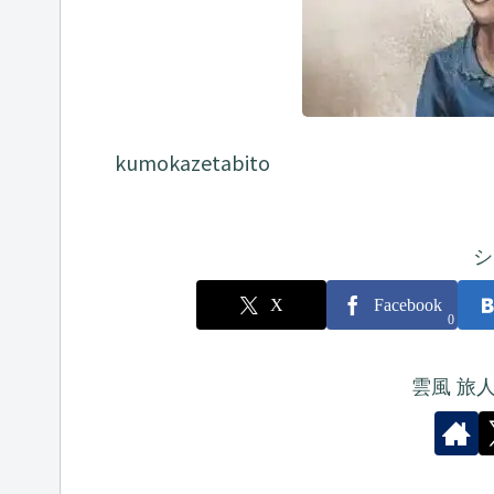
kumokazetabito
シ
X
Facebook
0
雲風 旅