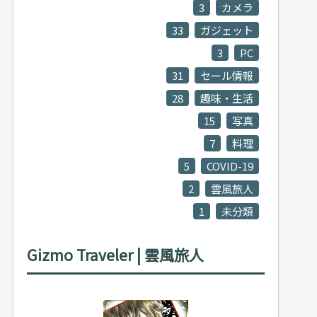
3
カメラ
33
ガジェット
3
PC
31
セール情報
28
趣味・生活
15
写真
7
料理
5
COVID-19
2
雲風旅人
1
未分類
Gizmo Traveler | 雲風旅人