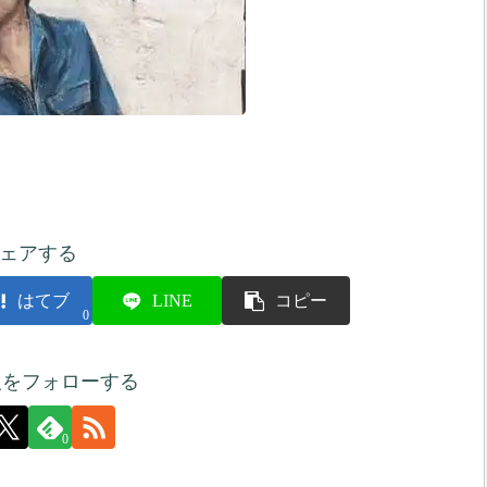
ェアする
はてブ
LINE
コピー
0
人をフォローする
0