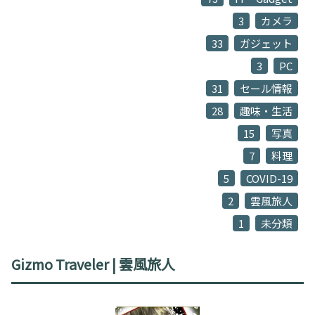
3
カメラ
33
ガジェット
3
PC
31
セール情報
28
趣味・生活
15
写真
7
料理
5
COVID-19
2
雲風旅人
1
未分類
Gizmo Traveler | 雲風旅人