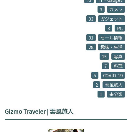
3
カメラ
33
ガジェット
3
PC
31
セール情報
28
趣味・生活
15
写真
7
料理
5
COVID-19
2
雲風旅人
1
未分類
Gizmo Traveler | 雲風旅人