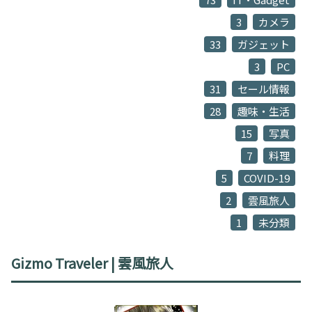
3
カメラ
33
ガジェット
3
PC
31
セール情報
28
趣味・生活
15
写真
7
料理
5
COVID-19
2
雲風旅人
1
未分類
Gizmo Traveler | 雲風旅人