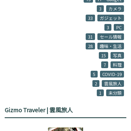
3
カメラ
33
ガジェット
3
PC
31
セール情報
28
趣味・生活
15
写真
7
料理
5
COVID-19
2
雲風旅人
1
未分類
Gizmo Traveler | 雲風旅人