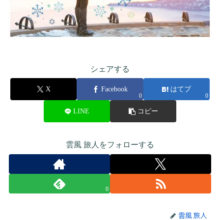
シェアする
X
Facebook
はてブ
0
0
LINE
コピー
雲風 旅人をフォローする
0
雲風 旅人