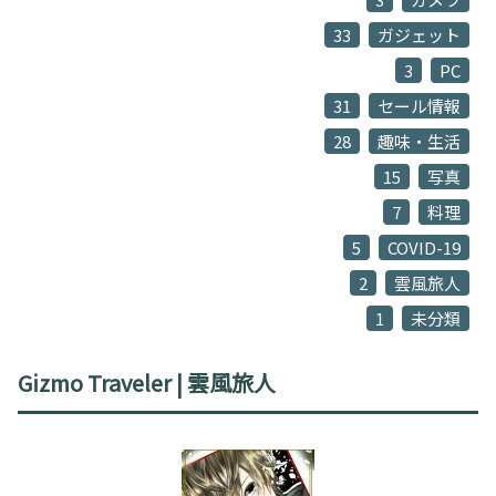
33
ガジェット
3
PC
31
セール情報
28
趣味・生活
15
写真
7
料理
5
COVID-19
2
雲風旅人
1
未分類
Gizmo Traveler | 雲風旅人